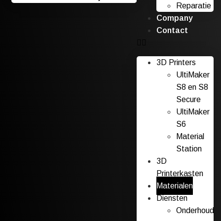
Reparatie
Company
Contact
3D Printers
UltiMaker
S8 en S8
Secure
UltiMaker
S6
Material
Station
3D
Printerkasten
Materialen
Diensten
Onderhoud