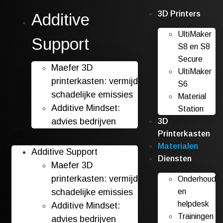
3D Printers
Additive
UltiMaker
Support
S8 en S8
Secure
Maefer 3D
UltiMaker
printerkasten: vermijd
S6
schadelijke emissies
Material
Additive Mindset:
Station
advies bedrijven
3D
Printerkasten
Materialen
Additive Support
Diensten
Maefer 3D
printerkasten: vermijd
Onderhoud
schadelijke emissies
en
helpdesk
Additive Mindset:
Trainingen
advies bedrijven